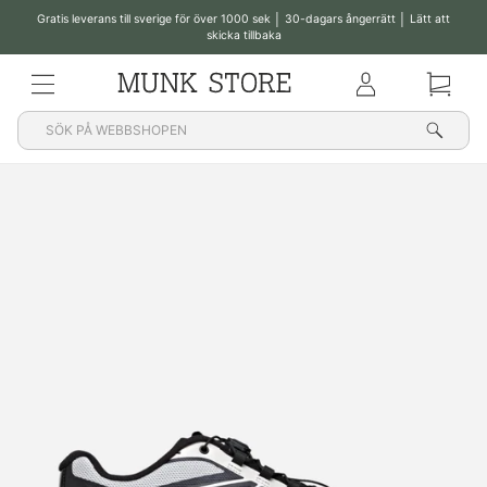
Gratis leverans till sverige för över 1000 sek │ 30-dagars ångerrätt │ Lätt att
skicka tillbaka
Pausa
bildspelet
MENY
Klub
Korg
Sök