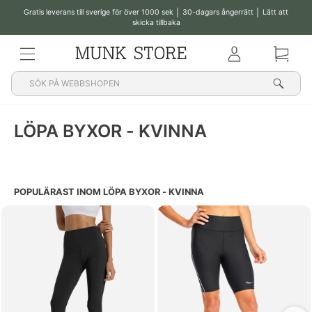
Gratis leverans till sverige för över 1000 sek │ 30-dagars ångerrätt │ Lätt att
skicka tillbaka
Pausa
bildspelet
MENY
Klub
Korg
Sök
LÖPA BYXOR - KVINNA
POPULÄRAST INOM LÖPA BYXOR - KVINNA