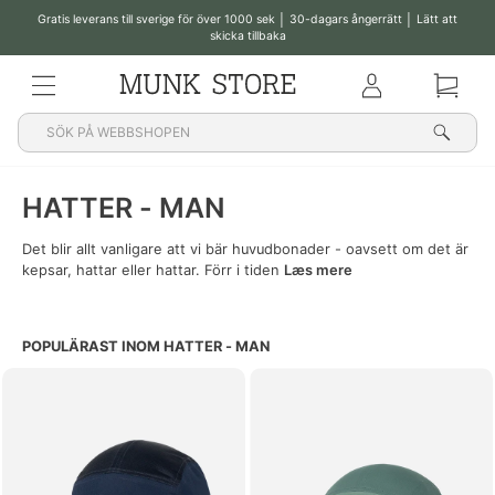
Gratis leverans till sverige för över 1000 sek │ 30-dagars ångerrätt │ Lätt att
skicka tillbaka
Pausa
bildspelet
MENY
Klub
Korg
Sök
HATTER - MAN
Det blir allt vanligare att vi bär huvudbonader - oavsett om det är
kepsar, hattar eller hattar. Förr i tiden
Læs mere
POPULÄRAST INOM HATTER - MAN