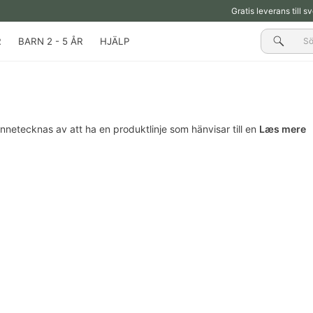
Gratis leverans till s
Sök
R
BARN 2 - 5 ÅR
HJÄLP
netecknas av att ha en produktlinje som hänvisar till en
Læs mere