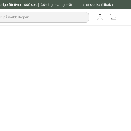
verige för över 1000 sek │ 30-dagars ångerrätt │ Lätt att skicka tillbaka
Klub
Korg