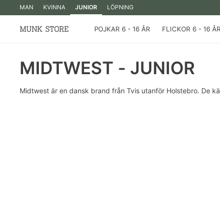
MAN
KVINNA
JUNIOR
LÖPNING
POJKAR 6 - 16 ÅR
FLICKOR 6 - 16 Å
MIDTWEST - JUNIOR
Midtwest är en dansk brand från Tvis utanför Holstebro. De kän