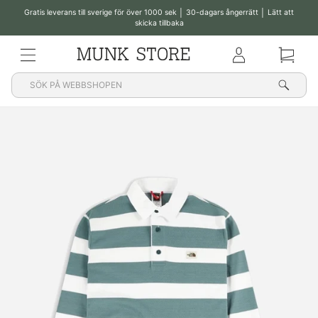
Gratis leverans till sverige för över 1000 sek │ 30-dagars ångerrätt │ Lätt att
skicka tillbaka
Pausa
bildspelet
MENY
Klub
Korg
Sök