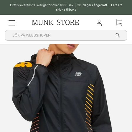
Gratis leverans till sverige för över 1000 sek │ 30-dagars ångerrätt │ Lätt att
skicka tillbaka
Pausa
bildspelet
MENY
Klub
Korg
Sök