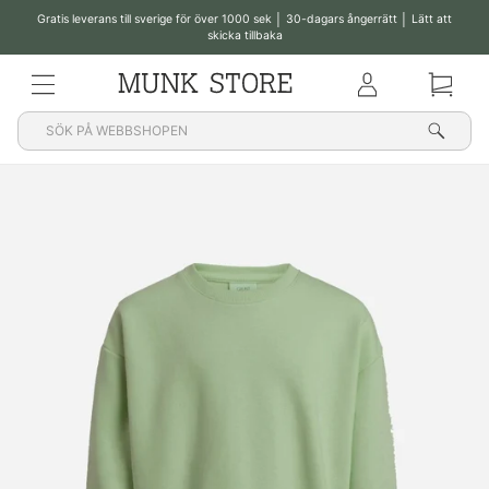
Gratis leverans till sverige för över 1000 sek │ 30-dagars ångerrätt │ Lätt att
skicka tillbaka
Pausa
bildspelet
MENY
Klub
Korg
Sök