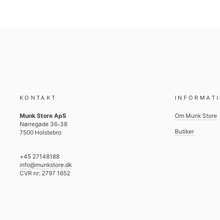
KONTAKT
INFORMAT
Munk Store ApS
Om Munk Store
Nørregade 36-38
Butiker
7500 Holstebro
+45 27148188
info@munkstore.dk
CVR nr: 2797 1652