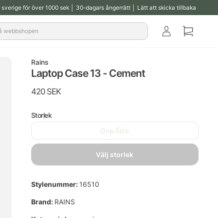
ll sverige för över 1000 sek │ 30-dagars ångerrätt │ Lätt att skicka tillbaka
Klub
Korg
Rains
Laptop Case 13 - Cement
Normalpris
420 SEK
Storlek
One Size
välj storlek
Stylenummer:
16510
Brand:
RAINS