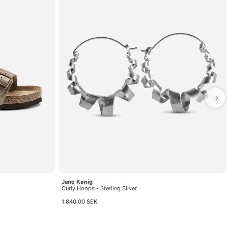
→
Jane Kønig
Curly Hoops - Sterling Silver
1.840,00 SEK