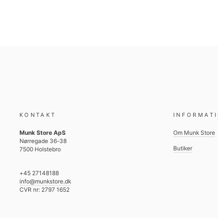
KONTAKT
INFORMAT
Munk Store ApS
Om Munk Store
Nørregade 36-38
Butiker
7500 Holstebro
+45 27148188
info@munkstore.dk
CVR nr: 2797 1652