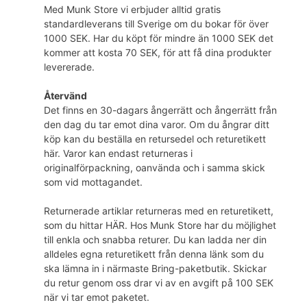
Med Munk Store vi erbjuder alltid gratis
standardleverans till Sverige om du bokar för över
1000 SEK. Har du köpt för mindre än 1000 SEK det
kommer att kosta 70 SEK, för att få dina produkter
levererade.
Återvänd
Det finns en 30-dagars ångerrätt och ångerrätt från
den dag du tar emot dina varor. Om du ångrar ditt
köp kan du beställa en retursedel och returetikett
här. Varor kan endast returneras i
originalförpackning, oanvända och i samma skick
som vid mottagandet.
Returnerade artiklar returneras med en returetikett,
som du hittar HÄR. Hos Munk Store har du möjlighet
till enkla och snabba returer. Du kan ladda ner din
alldeles egna returetikett från denna länk som du
ska lämna in i närmaste Bring-paketbutik. Skickar
du retur genom oss drar vi av en avgift på 100 SEK
när vi tar emot paketet.