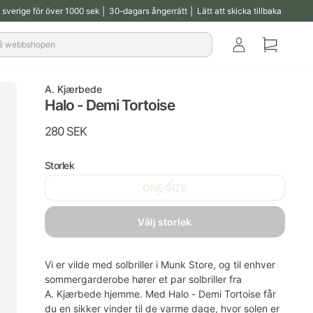
ll sverige för över 1000 sek │ 30-dagars ångerrätt │ Lätt att skicka tillbaka
Klub
Korg
A. Kjærbede
Halo - Demi Tortoise
Normalpris
280 SEK
Storlek
ONE SIZE
välj storlek
Vi er vilde med
solbriller
i Munk Store, og til enhver
sommergarderobe hører et par solbriller fra
A. Kjærbede hjemme. Med Halo - Demi Tortoise får
du en sikker vinder til de varme dage, hvor solen er