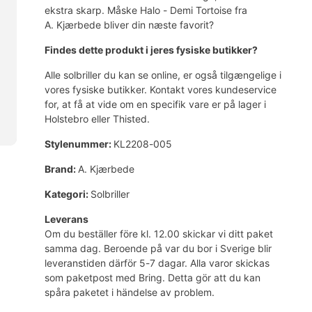
ekstra skarp. Måske Halo - Demi Tortoise fra
A. Kjærbede bliver din næste favorit?
Findes dette produkt i jeres fysiske butikker?
Alle solbriller du kan se online, er også tilgængelige i
vores fysiske butikker. Kontakt vores kundeservice
for, at få at vide om en specifik vare er på lager i
Holstebro eller Thisted.
Stylenummer:
KL2208-005
Brand:
A. Kjærbede
Kategori:
Solbriller
Leverans
Om du beställer före kl. 12.00 skickar vi ditt paket
samma dag. Beroende på var du bor i Sverige blir
leveranstiden därför 5-7 dagar. Alla varor skickas
som paketpost med Bring. Detta gör att du kan
spåra paketet i händelse av problem.