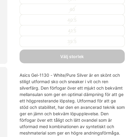
40
40.5
41.5
35.5
välj storlek
Asics Gel-1130 - White/Pure Silver är en skönt och
stiligt utformad sko och sneaker i vit och ren
silverfärg. Den förfogar över ett mjukt och bekvämt
mellansulan som ger en optimal dämpning för att ge
ett högpresterande löpsteg. Utformad för att ge
stöd och stabilitet, har den en avancerad teknik som
ger en jämn och bekväm löpupplevelse. Den
förfogar över ett tåligt och lätt ovandel som är
utformad med kombinationen av syntetiskt och
meshmaterial som ger en högre andningsförmåga.