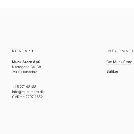
KONTAKT
INFORMAT
Munk Store ApS
Om Munk Store
Nørregade 36-38
Butiker
7500 Holstebro
+45 27148188
info@munkstore.dk
CVR nr: 2797 1652